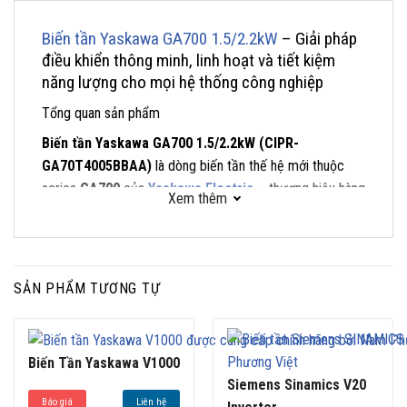
Biến tần Yaskawa GA700 1.5/2.2kW
– Giải pháp
điều khiển thông minh, linh hoạt và tiết kiệm
năng lượng cho mọi hệ thống công nghiệp
Tổng quan sản phẩm
Biến tần Yaskawa GA700 1.5/2.2kW (CIPR-
GA70T4005BBAA)
là dòng biến tần thế hệ mới thuộc
series
GA700
của
Yaskawa Electric
– thương hiệu hàng
Xem thêm
đầu thế giới trong lĩnh vực điều khiển động cơ và tự động
hóa.
GA700 được thiết kế để mang đến
sự linh hoạt, mạnh
mẽ và dễ sử dụng
, phù hợp cho nhiều ứng dụng công
SẢN PHẨM TƯƠNG TỰ
nghiệp khác nhau như bơm, quạt, băng tải, máy nén khí,
máy ép, máy trộn…
Biến Tần Yaskawa V1000
Với
thiết kế nhỏ gọn
,
hiệu suất cao
,
các tính năng
Siemens Sinamics V20
thông minh tích hợp sẵn
và
khả năng tương thích đa
Báo giá
Liên hệ