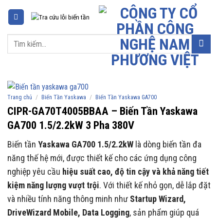
Chuyển
đến
nội
Tìm
dung
kiếm:
/
/
Trang chủ
Biến Tần Yaskawa
Biến Tần Yaskawa GA700
CIPR-GA70T4005BBAA – Biến Tần Yaskawa
GA700 1.5/2.2kW 3 Pha 380V
Biến tần
Yaskawa GA700 1.5/2.2kW
là dòng biến tần đa
năng thế hệ mới, được thiết kế cho các ứng dụng công
nghiệp yêu cầu
hiệu suất cao, độ tin cậy và khả năng tiết
kiệm năng lượng vượt trội
. Với thiết kế nhỏ gọn, dễ lắp đặt
và nhiều tính năng thông minh như
Startup Wizard,
DriveWizard Mobile, Data Logging
, sản phẩm giúp quá