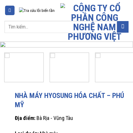
Chuyển
đến
nội
Tìm
dung
kiếm:
NHÀ MÁY HYOSUNG HÓA CHẤT – PHÚ
MỸ
Địa điểm:
Bà Rịa - Vũng Tàu