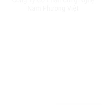
Nam Phương Việt
Trụ sở chính: 20A Phan Chu Trinh, Tân Thành, Tân
Phú, TP.HCM
VPĐD: Số 17 Ngõ 61, Đường K2, Cầu Diễm, Nam Từ
Liêm, Hà Nội
Nhà máy: 188 QL22, Ấp Tân Thới 3, Xã Tân Hiệp, Hóc
Môn, TP.HCM
Hotline: 0903 803 645
Email: info@namphuongviet.vn
MST: 0310201404
Sản phẩm - Dịch vụ
Biến tần
Cảm biến