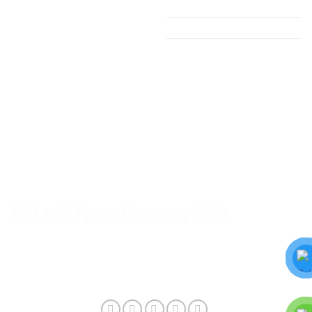
Hệ thống Servo
Tủ điện
PLC - HMI
Thang - Máng cáp
Hộp số giảm tốc
Thiết bị điện
Chính sách Nam Phương Việt
Chính sách bảo hành & hậu mãi
Chính sách bảo mật
Phương thức giao hàng & phí vận chuyển
Kết nối Nam Phương Việt