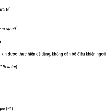
hực tế
 ra sự cố
n
 kín được thực hiện dễ dàng, không cần bộ điều khiển ngoài
C Reactor
)
gee (P1)