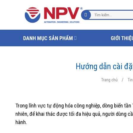
Chuyển
đến
Tìm
nội
kiếm:
dung
DANH MỤC SẢN PHẨM
GIỚI THIỆ
Hướng dẫn cài đặ
/
Trang chủ
Ti
Trong lĩnh vực tự động hóa công nghiệp, dòng biến tần
nhiên, để khai thác được tối đa hiệu quả, người dùng 
hành.