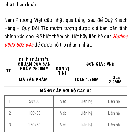
chất tham khảo.
Nam Phương Việt cập nhật qua bảng sau để Quý Khách
Hàng – Quý Đối Tác mườn tượng được giá bán cần tính
chính xác cao. Để biết thêm chi tiết hãy liên hệ qua
Hotline
0903 803 645
để được hỗ trợ nhanh nhất.
CHIỀU DÀI TIÊU
CHUẨN CỦA SẢN
ĐƠN GIÁ : VNĐ
PHẨM 2500MM
ĐƠN VỊ
TT
TÍNH
TOLE
MÃ SẢN PHẨM
TOLE 1.5MM
2.0MM
MÁNG CÁP VỚI ĐỘ CAO 50
1
50×50
Mét
Liên hệ
Liên hệ
2
100×50
Mét
Liên hệ
Liên hệ
3
150×50
Mét
Liên hệ
Liên hệ