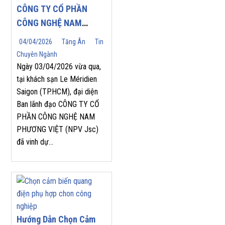
CÔNG TY CỔ PHẦN
CÔNG NGHỆ NAM
PHƯƠNG VIỆT (NPV
04/04/2026
Tăng Ân
Tin
JSC) TỰ HÀO ĐÓN
Chuyên Ngành
NHẬN GIẢI THƯỞNG
Ngày 03/04/2026 vừa qua,
“TOP SALES
tại khách sạn Le Méridien
Saigon (TP.HCM), đại diện
PERFORMANCE 2025”
Ban lãnh đạo CÔNG TY CỔ
TẠI HỘI NGHỊ NHÀ
PHẦN CÔNG NGHỆ NAM
PHÂN PHỐI YASKAWA
PHƯƠNG VIỆT (NPV Jsc)
2026
đã vinh dự...
Hướng Dẫn Chọn Cảm