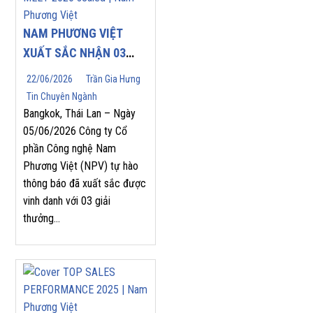
NAM PHƯƠNG VIỆT
XUẤT SẮC NHẬN 03
GIẢI THƯỞNG DANH
22/06/2026
Trần Gia Hưng
GIÁ TẠI YASKAWA
Tin Chuyên Ngành
ASEAN PARTNERS’
Bangkok, Thái Lan – Ngày
APPRECIATION MEET
05/06/2026 Công ty Cổ
phần Công nghệ Nam
2026
Phương Việt (NPV) tự hào
thông báo đã xuất sắc được
vinh danh với 03 giải
thưởng...