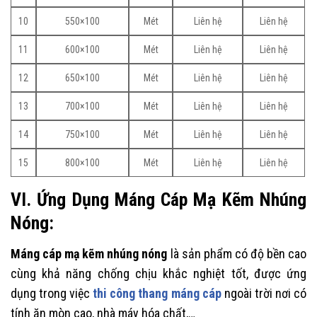
10
550×100
Mét
Liên hệ
Liên hệ
11
600×100
Mét
Liên hệ
Liên hệ
12
650×100
Mét
Liên hệ
Liên hệ
13
700×100
Mét
Liên hệ
Liên hệ
14
750×100
Mét
Liên hệ
Liên hệ
15
800×100
Mét
Liên hệ
Liên hệ
VI. Ứng Dụng Máng Cáp Mạ Kẽm Nhúng
Nóng:
Máng cáp mạ kẽm nhúng nóng
là sản phẩm có độ bền cao
cùng khả năng chống chịu khắc nghiệt tốt, được ứng
dụng trong việc
thi công thang máng cáp
ngoài trời nơi có
tính ăn mòn cao, nhà máy hóa chất,…