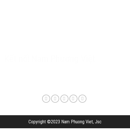
Chính sách Nam Phương Việt
Chính sách bảo hành & hậu mãi
Chính sách bảo mật
Phương thức giao hàng & phí vận chuyển
Kết nối Nam Phương Việt
Copyright ©2023 Nam Phuong Viet, Jsc