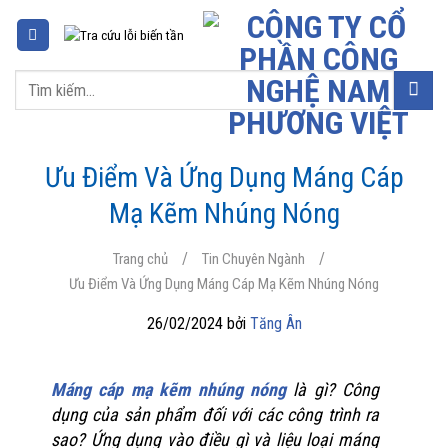
Chuyển
đến
nội
Tìm
dung
kiếm:
Ưu Điểm Và Ứng Dụng Máng Cáp
Mạ Kẽm Nhúng Nóng
/
/
Trang chủ
Tin Chuyên Ngành
Ưu Điểm Và Ứng Dụng Máng Cáp Mạ Kẽm Nhúng Nóng
26/02/2024 bởi
Tăng Ân
Máng cáp mạ kẽm nhúng nóng
là gì? Công
dụng của sản phẩm đối với các công trình ra
sao? Ứng dụng vào điều gì và liệu loại máng