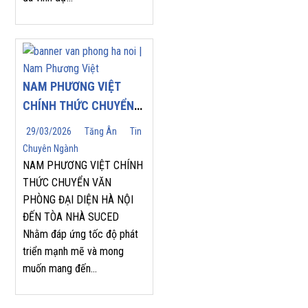
NAM PHƯƠNG VIỆT
CHÍNH THỨC CHUYỂN
VĂN PHÒNG ĐẠI DIỆN
29/03/2026
Tăng Ân
Tin
HÀ NỘI ĐẾN TÒA NHÀ
Chuyên Ngành
SUCED
NAM PHƯƠNG VIỆT CHÍNH
THỨC CHUYỂN VĂN
PHÒNG ĐẠI DIỆN HÀ NỘI
ĐẾN TÒA NHÀ SUCED
Nhằm đáp ứng tốc độ phát
triển mạnh mẽ và mong
muốn mang đến...