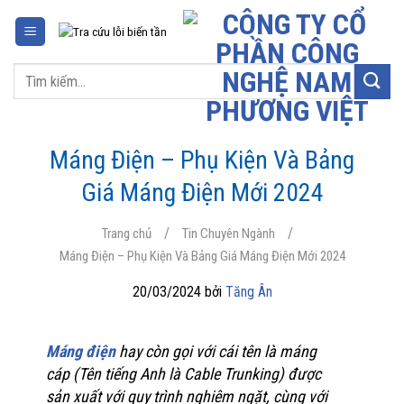
Chuyển
đến
nội
Tìm
dung
kiếm:
Máng Điện – Phụ Kiện Và Bảng
Giá Máng Điện Mới 2024
/
/
Trang chủ
Tin Chuyên Ngành
Máng Điện – Phụ Kiện Và Bảng Giá Máng Điện Mới 2024
20/03/2024 bởi
Tăng Ân
Máng điện
hay còn gọi với cái tên là máng
cáp (Tên tiếng Anh là Cable Trunking) được
sản xuất với quy trình nghiêm ngặt, cùng với