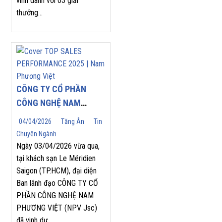
vinh danh với 03 giải
thưởng...
CÔNG TY CỔ PHẦN
CÔNG NGHỆ NAM
PHƯƠNG VIỆT (NPV
04/04/2026
Tăng Ân
Tin
JSC) TỰ HÀO ĐÓN
Chuyên Ngành
NHẬN GIẢI THƯỞNG
Ngày 03/04/2026 vừa qua,
“TOP SALES
tại khách sạn Le Méridien
Saigon (TP.HCM), đại diện
PERFORMANCE 2025”
Ban lãnh đạo CÔNG TY CỔ
TẠI HỘI NGHỊ NHÀ
PHẦN CÔNG NGHỆ NAM
PHÂN PHỐI YASKAWA
PHƯƠNG VIỆT (NPV Jsc)
2026
đã vinh dự...