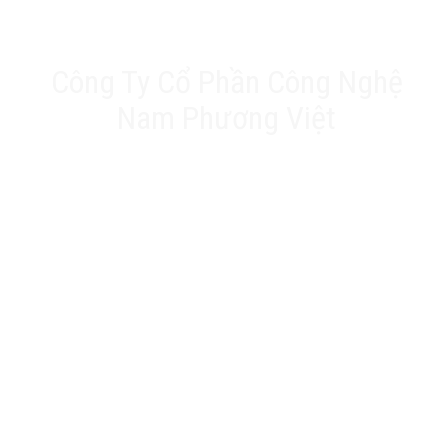
Công Ty Cổ Phần Công Nghệ
Nam Phương Việt
Trụ sở chính: 20A Phan Chu Trinh, Tân Thành, Tân
Phú, TP.HCM
VPĐD: Số 17 Ngõ 61, Đường K2, Cầu Diễm, Nam Từ
Liêm, Hà Nội
Nhà máy: 188 QL22, Ấp Tân Thới 3, Xã Tân Hiệp, Hóc
Môn, TP.HCM
Hotline: 0903 803 645
Email: info@namphuongviet.vn
MST: 0310201404