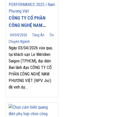
CÔNG TY CỔ PHẦN
CÔNG NGHỆ NAM
PHƯƠNG VIỆT (NPV
04/04/2026
Tăng Ân
Tin
JSC) TỰ HÀO ĐÓN
Chuyên Ngành
NHẬN GIẢI THƯỞNG
Ngày 03/04/2026 vừa qua,
“TOP SALES
tại khách sạn Le Méridien
Saigon (TP.HCM), đại diện
PERFORMANCE 2025”
Ban lãnh đạo CÔNG TY CỔ
TẠI HỘI NGHỊ NHÀ
PHẦN CÔNG NGHỆ NAM
PHÂN PHỐI YASKAWA
PHƯƠNG VIỆT (NPV Jsc)
2026
đã vinh dự...