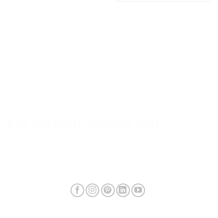
Hộp số giảm tốc
Thiết bị điện
Chính sách Nam Phương Việt
Chính sách bảo hành & hậu mãi
Chính sách bảo mật
Phương thức giao hàng & phí vận chuyển
Kết nối Nam Phương Việt