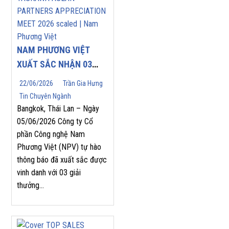
NAM PHƯƠNG VIỆT
XUẤT SẮC NHẬN 03
GIẢI THƯỞNG DANH
22/06/2026
Trần Gia Hưng
GIÁ TẠI YASKAWA
Tin Chuyên Ngành
ASEAN PARTNERS’
Bangkok, Thái Lan – Ngày
APPRECIATION MEET
05/06/2026 Công ty Cổ
phần Công nghệ Nam
2026
Phương Việt (NPV) tự hào
thông báo đã xuất sắc được
vinh danh với 03 giải
thưởng...