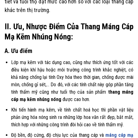
tiết và tuổi thọ đạt mức cao hơn so với các loại thang cáp
khác trên thị trường.
II. Ưu, Nhược Điểm Của Thang Máng Cáp
Mạ Kẽm Nhúng Nóng:
A. Ưu điểm
Lớp mạ kẽm với tác dụng cao, cũng như thích ứng tốt với các
điều kiện khí hậu hoặc môi trường công trình khắc nghiệt, có
khả năng chống lại tính Oxy hóa theo thời gian, chống được mài
mòn, chống gỉ sét,… Do đó, với các tính chất này góp phần tăng
tính thẩm mỹ cũng như tuổi thọ của sản phẩm
thang máng
cáp mạ kẽm nhúng nóng
được cao hơn.
Khi tiến hành mạ kẽm, về tính chất hoá học thì phần vật liệu
phản ứng hóa nóng sinh ra những lớp hoa văn rất đẹp, bắt mắt,
thích hợp với những công trình đòi hỏi cao về tính thẩm mỹ.
Độ bền, độ cứng, độ chịu lực của thang cáp và
máng cáp mạ