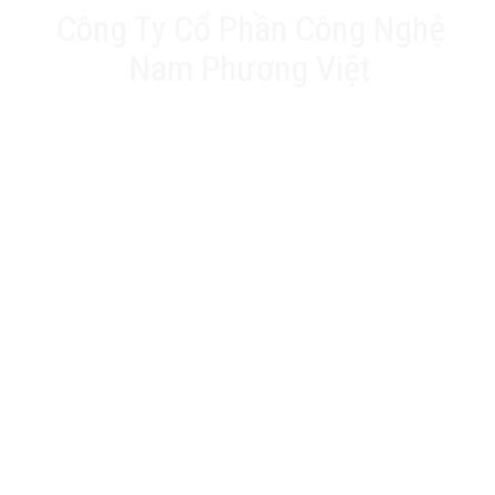
Công Ty Cổ Phần Công Nghệ
Nam Phương Việt
Trụ sở chính: 20A Phan Chu Trinh, Tân Thành, Tân
Phú, TP.HCM
VPĐD: Số 17 Ngõ 61, Đường K2, Cầu Diễm, Nam Từ
Liêm, Hà Nội
Nhà máy: 188 QL22, Ấp Tân Thới 3, Xã Tân Hiệp, Hóc
Môn, TP.HCM
Hotline: 0903 803 645
Email: info@namphuongviet.vn
MST: 0310201404
Sản phẩm - Dịch vụ