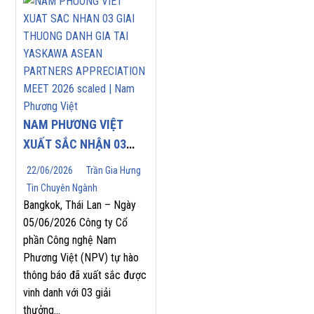
NAM PHƯƠNG VIỆT
XUẤT SẮC NHẬN 03
GIẢI THƯỞNG DANH
22/06/2026
Trần Gia Hưng
GIÁ TẠI YASKAWA
Tin Chuyên Ngành
ASEAN PARTNERS’
Bangkok, Thái Lan – Ngày
APPRECIATION MEET
05/06/2026 Công ty Cổ
phần Công nghệ Nam
2026
Phương Việt (NPV) tự hào
thông báo đã xuất sắc được
vinh danh với 03 giải
thưởng...