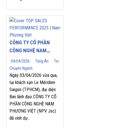
CÔNG TY CỔ PHẦN
CÔNG NGHỆ NAM
PHƯƠNG VIỆT (NPV
04/04/2026
Tăng Ân
Tin
JSC) TỰ HÀO ĐÓN
Chuyên Ngành
NHẬN GIẢI THƯỞNG
Ngày 03/04/2026 vừa qua,
“TOP SALES
tại khách sạn Le Méridien
Saigon (TP.HCM), đại diện
PERFORMANCE 2025”
Ban lãnh đạo CÔNG TY CỔ
TẠI HỘI NGHỊ NHÀ
PHẦN CÔNG NGHỆ NAM
PHÂN PHỐI YASKAWA
PHƯƠNG VIỆT (NPV Jsc)
2026
đã vinh dự...