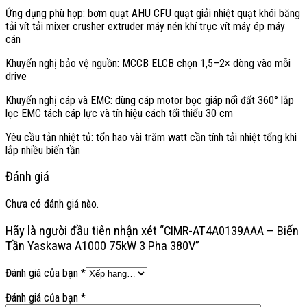
Độ ổn định tốc độ cao cho ứng dụng đồng bộ nhiều trục qua
Ứng dụng phù hợp: bơm quạt AHU CFU quạt giải nhiệt quạt khói băng
droop.
tải vít tải mixer crusher extruder máy nén khí trục vít máy ép máy
cán
I/O và truyền thông
Khuyến nghị bảo vệ nguồn: MCCB ELCB chọn 1,5–2× dòng vào mỗi
drive
Thiết bị tích hợp 8 DI đa chức năng, 3 AI linh hoạt nhận 0–10 V, ±10
V, 4–20 mA và xung đến 32 kHz. Ngõ ra gồm hai relay, hai transistor,
Khuyến nghị cáp và EMC: dùng cáp motor bọc giáp nối đất 360° lắp
hai AO và một ngõ ra xung, đáp ứng đa dạng liên động điều khiển.
lọc EMC tách cáp lực và tín hiệu cách tối thiểu 30 cm
Truyền thông RS-422/485 Memobus/Modbus tích hợp sẵn, dễ cấu
Yêu cầu tản nhiệt tủ: tổn hao vài trăm watt cần tính tải nhiệt tổng khi
hình mạng nhiều biến tần. Khe cắm mở rộng hỗ trợ Profinet,
lắp nhiều biến tần
EtherNet/IP, Profibus-DP, DeviceNet, CANopen, CC-Link,
Mechatrolink, giúp kết nối PLC và SCADA linh hoạt.
Đánh giá
DI S1–S8: jumper S3 chọn sink/source, nguồn nội hoặc ngoại.
AI A1, A2, A3: DIP S1 chọn áp/dòng cho A2, hỗ trợ xung đến
Chưa có đánh giá nào.
32 kHz.
DO: relay MA-MB-MC, M1-M2 và transistor P1, P2, đáp ứng
Hãy là người đầu tiên nhận xét “CIMR-AT4A0139AAA – Biến
báo trạng thái.
Tần Yaskawa A1000 75kW 3 Pha 380V”
AO FM, AM: theo dõi tần số, dòng, tải, công suất theo thang
đo.
Đánh giá của bạn
*
Truyền thông: Modbus RTU qua RS-422/485, mở rộng fieldbus
công nghiệp.
Đánh giá của bạn
*