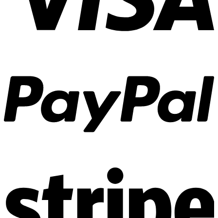
Tư vấn chọn duty HD/ND, chọn phụ kiện hãm và lọc EMC phù
hợp.
Tích hợp truyền thông Profinet, EtherNet/IP, Profibus-DP và
Modbus.
Lập trình DriveWorksEZ, tạo macro điều khiển theo bài toán cụ
thể.
Đào tạo kỹ thuật tại chỗ, tài liệu hóa tham số và quy trình vận
hành.
Cam kết cung cấp
Sản phẩm chính hãng, mới 100%, bảo hành theo tiêu chuẩn nhà sản
xuất. Hỗ trợ kiểm tra trước khi xuất xưởng, phụ kiện đồng bộ và
hướng dẫn lắp đặt chi tiết, đảm bảo đưa vào vận hành nhanh chóng
và an toàn.
Giải pháp trọn gói bao gồm thiết kế tủ, cáp motor bọc giáp, tiếp địa
360°, kiểm tra EMC và chạy thử tải. Chúng tôi cam kết tối ưu hiệu
suất, giảm thời gian dừng máy và đồng hành hỗ trợ kỹ thuật trong
suốt quá trình vận hành.
Báo giá minh bạch, tư vấn kỹ thuật trung thực, phù hợp bài
toán thực tế.