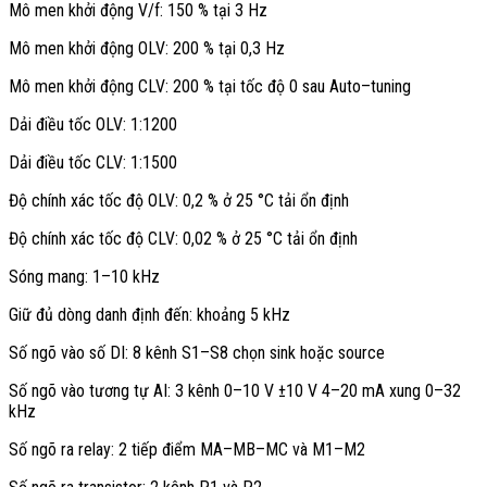
Mô men khởi động V/f: 150 % tại 3 Hz
mát.
Tiêu chuẩn tủ: vỏ kim loại, tiếp địa tốt, phân luồng cáp lực và
Mô men khởi động OLV: 200 % tại 0,3 Hz
cáp điều khiển.
Vệ sinh môi trường: tránh bụi dẫn điện, sương dầu, hơi ăn mòn,
Mô men khởi động CLV: 200 % tại tốc độ 0 sau Auto–tuning
ẩm ngưng tụ.
Bảo dưỡng: định kỳ vệ sinh heatsink, kiểm tra quạt và siết lại
Dải điều tốc OLV: 1:1200
đầu cáp M10.
Dải điều tốc CLV: 1:1500
Operator: cho phép tháo rời, gắn cửa tủ để thao tác thuận tiện.
Độ chính xác tốc độ OLV: 0,2 % ở 25 °C tải ổn định
Tính năng nổi bật
Độ chính xác tốc độ CLV: 0,02 % ở 25 °C tải ổn định
Biến Tần
Yaskawa
A1000 75kW tích hợp thuật toán vector OLV/CLV
Sóng mang: 1–10 kHz
cho IM và OLVPM/CLVPM cho PM. Mô-men khởi động mạnh, độ
chính xác tốc độ cao và dải điều tốc rộng giúp tối ưu hiệu suất trong
Giữ đủ dòng danh định đến: khoảng 5 kHz
hầu hết ứng dụng công nghiệp.
Số ngõ vào số DI: 8 kênh S1–S8 chọn sink hoặc source
Sóng mang linh hoạt 1–10 kHz cho khung lớn giúp cân bằng tiếng ồn,
tổn hao và dòng ra. Khi cần giảm nhiễu âm, có thể tăng tần số sóng
Số ngõ vào tương tự AI: 3 kênh 0–10 V ±10 V 4–20 mA xung 0–32
mang, đồng thời áp dụng derating phù hợp để duy trì độ tin cậy dài
kHz
hạn.
Số ngõ ra relay: 2 tiếp điểm MA–MB–MC và M1–M2
Tính năng an toàn Safe Disable hai kênh đạt PLd/SIL2, tích hợp EDM
để giám sát. Người dùng dễ dàng mở rộng truyền thông qua option