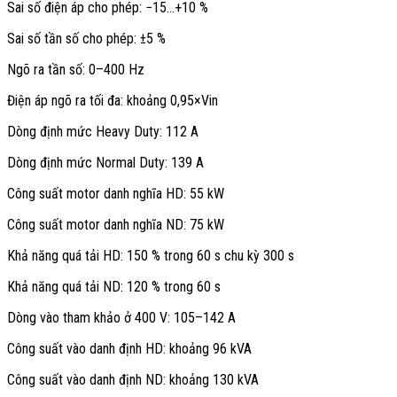
Sai số điện áp cho phép: −15…+10 %
đại trong dây chuyền liên tục.
Sai số tần số cho phép: ±5 %
Ngõ ra tần số: 0–400 Hz
Thông số điện chính
Điện áp ngõ ra tối đa: khoảng 0,95×Vin
Thiết bị hỗ trợ nguồn 3P 380–480 Vac, 50/60 Hz với biên độ dao
Dòng định mức Heavy Duty: 112 A
động điện áp −15…+10% và tần số ±5%. Ngõ ra ba pha 0–400 Hz,
điện áp cực đại xấp xỉ 0,95×Vin, phù hợp đa dạng động cơ và cấu
Dòng định mức Normal Duty: 139 A
hình tải.
Công suất motor danh nghĩa HD: 55 kW
Dòng định mức model 4A0139 cho Heavy Duty là 112 A, và cho
Công suất motor danh nghĩa ND: 75 kW
Normal Duty là 139 A, tùy chọn bằng C6-01. Khả năng quá tải đạt
150%/60 s ở HD và 120%/60 s ở ND, đảm bảo mô-men dự trữ khi
Khả năng quá tải HD: 150 % trong 60 s chu kỳ 300 s
khởi động hoặc quá độ.
Khả năng quá tải ND: 120 % trong 60 s
Nguồn vào: 3P 380–480 Vac, 50/60 Hz, dung sai điện áp −15…
+10%, tần số ±5%.
Dòng vào tham khảo ở 400 V: 105–142 A
Ngõ ra: 3P 0–400 Hz, Uout tối đa khoảng 0,95×Vin.
Dòng định mức HD: 112 A cho động cơ danh nghĩa 55 kW.
Công suất vào danh định HD: khoảng 96 kVA
Dòng định mức ND: 139 A cho động cơ danh nghĩa 75 kW.
Quá tải HD: 150% Iđm trong 60 s, chu kỳ 300 s.
Công suất vào danh định ND: khoảng 130 kVA
Quá tải ND: 120% Iđm trong 60 s.