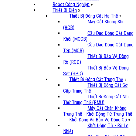
Robot Công Nghiệp
»
Thiết Bị Điện
»
Thiết Bị Đóng Cắt Hạ Thế
»
Máy Cắt Không Khí
(ACB)
Cầu Dao Đóng Cắt Dạng
Khối (MCCB)
Cầu Dao Đóng Cắt Dạng
Tép (MCB)
Thiết Bị Bảo Vệ Dòng
Rò (RCD)
Thiết Bị Bảo Vệ Dòng
Sét (SPD)
Thiết Bị Đóng Cắt Trung Thế
»
Thiết Bị Đóng Cắt Sơ
Cấp Trung Thế
Thiết Bị Đóng Cắt Nhị
Thứ Trung Thế (RMU)
Máy Cắt Chân Không
Trung Thế - Khởi Động Từ Trung Thế
Khởi Động Và Bảo Vệ Động Cơ
»
Khởi Động Từ - Rờ Le
Nhiệt