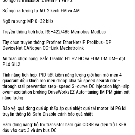
Số ngõ ra transistor: 2 kênh P1 và P2
Profinet, EtherNet/IP, Profibus-DP, DeviceNet, CANopen, CC-Link, và
Mechatrolink.
Số ngõ ra tương tự AO: 2 kênh FM và AM
Điều khiển động cơ và hiệu suất
Ngõ ra xung: MP 0–32 kHz
Truyền thông tích hợp: RS–422/485 Memobus Modbus
CIMR-AT4A0139AAA cung cấp mô-men khởi động 150% tại 3 Hz ở
V/f, 200% tại 0,3 Hz ở OLV, và 200% ở tốc độ 0 với CLV sau Auto-
Tùy chọn truyền thông: Profinet EtherNet/IP Profibus–DP
tuning. Điều này đảm bảo khởi động tải nặng, dừng/khởi động lặp lại
DeviceNet CANopen CC–Link Mechatrolink
ổn định, và bám tốc độ chính xác.
An toàn chức năng: Safe Disable H1 H2 HC và EDM DM DM– đạt
Dải điều tốc đạt khoảng 1:1200 với OLV và 1:1500 với CLV/CLVPM,
PLd SIL2
phù hợp dây chuyền yêu cầu điều khiển tinh. Độ chính xác tốc độ xấp
xỉ 0,2% ở OLV và 0,02% ở CLV tại 25 °C, mang lại chất lượng điều
Tính năng tích hợp: PID tiết kiệm năng lượng giới hạn mô men 4
khiển cao.
quadrant điều khiển mô men droop chia tải speed search ride–
through stall prevention step–speed S–curve DC injection high–slip
Chế độ điều khiển: V/f, V/f có PG, OLV, CLV cho động cơ IM.
over–excitation braking DriveWorksEZ Auto–tuning IM PM giám sát
Chế độ cho PM: OLVPM, Advanced OLVPM, CLVPM cho hiệu
năng lượng
suất cao.
Auto-tuning IM/PM dạng tĩnh và quay, nhập thông số nhanh và
Bảo vệ: quá dòng quá áp thấp áp quá nhiệt quá tải motor lỗi PG lỗi
chính xác.
truyền thông lỗi Safe Disable cảnh báo quá nhiệt
Điều khiển mô-men, giới hạn mô-men bốn quadrant, phù hợp tải
biến thiên.
Hãm động năng: hỗ trợ transistor hãm gắn CDBR và điện trở LKEB
Sóng mang 1–10 kHz, giữ đủ dòng danh định đến khoảng 5
đấu vào cực 3 và âm bus DC
kHz.