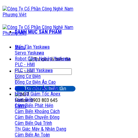
Chuyển
đến
nội
dung
DANH MỤC SẢN PHẨM
Biến Tần Yaskawa
Menu
Servo Yaskawa
Robot Công Nghiệp Yaskawa
PLC - HMI
PLC - HMI Yaskawa
Tìm
Động Cơ Điện
kiếm:
Động Cơ Điện Áp Cao
Động Cơ Điện Áp Thấp
Tra cứu lỗi biến tần
Hộp Số Giảm Tốc Apex
Cảm Biến
Hotline: 0903 803 645
Cảm Biến Phát Hiện
EN
VN
Cảm Biến Khoảng Cách
Cảm Biến Chuyển Động
Cảm Biến Quá Trình
Thị Giác Máy & Nhận Dạng
Cảm Biến An Toàn