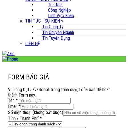
Tòa Nhà
Công Nghiệp
Lĩnh Vực Khác
TIN TỨC - SỰ KIỆN
»
Tin Công Ty
Tin Chuyên Ngành
Tin Tuyển Dụng
LIÊN HỆ
FORM BÁO GIÁ
Vui lòng bật JavaScript trong trình duyệt của bạn để hoàn
thành Form này.
thoại
Tên
*
/
có)
Email
*
Tên
dung
Số điện thoại (không bắt buộc)
Nội
Tỉnh / Thành Phố
*