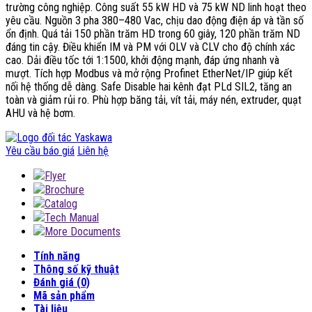
trường công nghiệp. Công suất 55 kW HD và 75 kW ND linh hoạt theo
yêu cầu. Nguồn 3 pha 380–480 Vac, chịu dao động điện áp và tần số
ổn định. Quá tải 150 phần trăm HD trong 60 giây, 120 phần trăm ND
đáng tin cậy. Điều khiển IM và PM với OLV và CLV cho độ chính xác
cao. Dải điều tốc tới 1:1500, khởi động mạnh, đáp ứng nhanh và
mượt. Tích hợp Modbus và mở rộng Profinet EtherNet/IP giúp kết
nối hệ thống dễ dàng. Safe Disable hai kênh đạt PLd SIL2, tăng an
toàn và giảm rủi ro. Phù hợp băng tải, vít tải, máy nén, extruder, quạt
AHU và hệ bơm.
Yêu cầu báo giá
Liên hệ
Flyer
Brochure
Catalog
Tech Manual
More Documents
Tính năng
Thông số kỹ thuật
Đánh giá (0)
Mã sản phẩm
Tài liệu