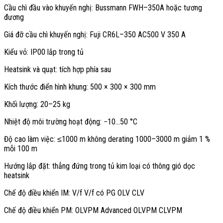
Dòng vào tham khảo ở 400 V: khoảng 105–142 A tùy điều kiện.
Cầu chì đầu vào khuyến nghị: Bussmann FWH–350A hoặc tương
Công suất vào danh định: khoảng 96 kVA (HD) và 130 kVA
đương
(ND).
Giá đỡ cầu chì khuyến nghị: Fuji CR6L–350 AC500 V 350 A
Cầu chì đề xuất: Bussmann FWH-350A hoặc tương đương,
holder Fuji CR6L-350.
Kiểu vỏ: IP00 lắp trong tủ
Kích thước và điều kiện lắp đặt
Heatsink và quạt: tích hợp phía sau
CIMR-AT4A0139AAA thuộc nhóm khung IP00 400 V cỡ lớn vừa, vỏ
Kích thước điển hình khung: 500 × 300 × 300 mm
thiết kế để lắp trong tủ. Heatsink sau máy kèm cụm quạt, mặt trước
có cover và digital operator tháo rời, thuận tiện bảo trì và vận hành
Khối lượng: 20–25 kg
tại chỗ.
Nhiệt độ môi trường hoạt động: −10…50 °C
Kích thước điển hình khung này khoảng 500 × 300 × 300 mm, khối
lượng 20–25 kg. Lắp đặt thẳng đứng trong tủ kim loại, đảm bảo
Độ cao làm việc: ≤1000 m không derating 1000–3000 m giảm 1 %
khoảng hở lưu thông gió dọc heatsink, tránh bụi dẫn điện, dầu, khí ăn
mỗi 100 m
mòn và rung vượt chuẩn.
Hướng lắp đặt: thẳng đứng trong tủ kim loại có thông gió dọc
Nhiệt độ môi trường: −10…50 °C với IP00, trên 50 °C áp dụng
heatsink
derating theo đường cong.
Chế độ điều khiển IM: V/f V/f có PG OLV CLV
Độ cao: ≤1000 m không derating, 1000–3000 m giảm khoảng
1% dòng/100 m.
Chế độ điều khiển PM: OLVPM Advanced OLVPM CLVPM
Hướng lắp đặt: thẳng đứng, luồng khí từ dưới lên qua heatsink.
Khoảng hở: tuân thủ outline khung 4A0139 để đảm bảo làm