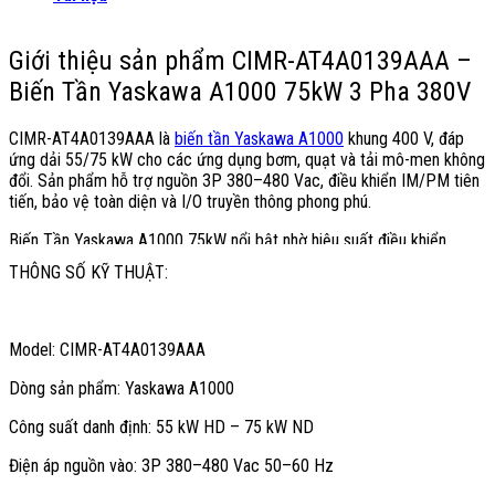
Giới thiệu sản phẩm CIMR-AT4A0139AAA –
Biến Tần Yaskawa A1000 75kW 3 Pha 380V
CIMR-AT4A0139AAA là
biến tần Yaskawa A1000
khung 400 V, đáp
ứng dải 55/75 kW cho các ứng dụng bơm, quạt và tải mô-men không
đổi. Sản phẩm hỗ trợ nguồn 3P 380–480 Vac, điều khiển IM/PM tiên
tiến, bảo vệ toàn diện và I/O truyền thông phong phú.
Biến Tần Yaskawa A1000 75kW nổi bật nhờ hiệu suất điều khiển
vector mạnh mẽ, khả năng quá tải cao và độ tin cậy công nghiệp.
THÔNG SỐ KỸ THUẬT:
Model 4A0139 tối ưu cho tủ MCC, lắp đặt linh hoạt IP00 trong môi
trường sản xuất có yêu cầu khắt khe về độ ổn định.
Ở chế độ Heavy Duty, CIMR-AT4A0139AAA đạt dòng định mức 112
Model: CIMR-AT4A0139AAA
A và kéo tốt động cơ 55 kW. Ở chế độ Normal Duty, thiết bị cấp dòng
139 A đáp ứng động cơ 75 kW cho bơm/quạt, tăng hiệu quả năng
Dòng sản phẩm: Yaskawa A1000
lượng và giảm chi phí vòng đời.
Công suất danh định: 55 kW HD – 75 kW ND
Khả năng điều khiển động cơ IM/PM đa chế độ giúp tối ưu mô-men
khởi động, độ chính xác tốc độ và vùng điều chỉnh rộng. Tích hợp an
Điện áp nguồn vào: 3P 380–480 Vac 50–60 Hz
toàn Safe Disable đạt PLd/SIL2, phù hợp tiêu chuẩn an toàn máy hiện