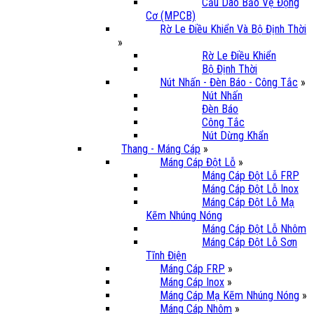
Cầu Dao Bảo Vệ Động
Cơ (MPCB)
Rờ Le Điều Khiển Và Bộ Định Thời
»
Rờ Le Điều Khiển
Bộ Định Thời
Nút Nhấn - Đèn Báo - Công Tắc
»
Nút Nhấn
Đèn Báo
Công Tắc
Nút Dừng Khẩn
Thang - Máng Cáp
»
Máng Cáp Đột Lỗ
»
Máng Cáp Đột Lỗ FRP
Máng Cáp Đột Lỗ Inox
Máng Cáp Đột Lỗ Mạ
Kẽm Nhúng Nóng
Máng Cáp Đột Lỗ Nhôm
Máng Cáp Đột Lỗ Sơn
Tĩnh Điện
Máng Cáp FRP
»
Máng Cáp Inox
»
Máng Cáp Mạ Kẽm Nhúng Nóng
»
Máng Cáp Nhôm
»