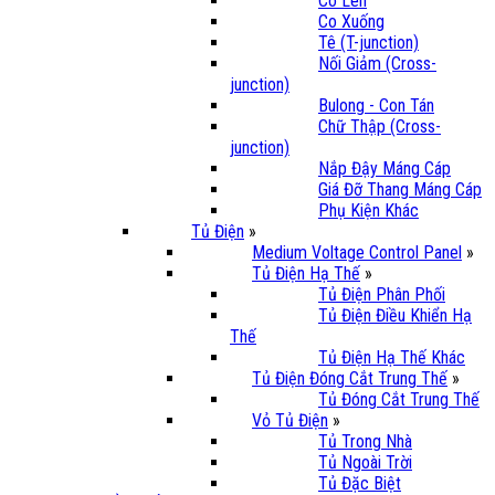
Co Lên
Co Xuống
Tê (T-junction)
Nối Giảm (Cross-
junction)
Bulong - Con Tán
Chữ Thập (Cross-
junction)
Nắp Đậy Máng Cáp
Giá Đỡ Thang Máng Cáp
Phụ Kiện Khác
Tủ Điện
»
Medium Voltage Control Panel
»
Tủ Điện Hạ Thế
»
Tủ Điện Phân Phối
Tủ Điện Điều Khiển Hạ
Thế
Tủ Điện Hạ Thế Khác
Tủ Điện Đóng Cắt Trung Thế
»
Tủ Đóng Cắt Trung Thế
Vỏ Tủ Điện
»
Tủ Trong Nhà
Tủ Ngoài Trời
Tủ Đặc Biệt