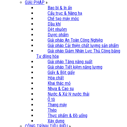
GIẢI PHÁP
»
Bao bì & In ấn
Cẩu trục & Nâng hạ
Chế tạo máy móc
Dầu khí
Dệt nhuộm
Dược phẩm
Giải pháp An Toàn Công Nghiệp
Giải pháp Cải thiện chất lượng sản phẩm
Giải pháp Giảm Nhân Lực Thủ Công bằng
Tự động hóa
Giải pháp Tăng năng suất
Giải pháp Tiết kiệm năng lượng
Giấy & Bột giấy
Hóa chất
Khai thác mỏ
Nhựa & Cao su
Nước & Xử lý nước thải
Ô tô
Thang máy
Thép
Thực phẩm & Đồ uống
Xây dựng
CÔNG TRÌNH TIÊU BIỂU
»