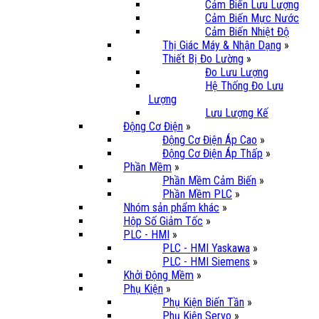
Cảm Biến Lưu Lượng
Cảm Biến Mực Nước
Cảm Biến Nhiệt Độ
Thị Giác Máy & Nhận Dạng
»
Thiết Bị Đo Lường
»
Đo Lưu Lượng
Hệ Thống Đo Lưu
Lượng
Lưu Lượng Kế
Động Cơ Điện
»
Động Cơ Điện Áp Cao
»
Động Cơ Điện Áp Thấp
»
Phần Mềm
»
Phần Mềm Cảm Biến
»
Phần Mềm PLC
»
Nhóm sản phẩm khác
»
Hộp Số Giảm Tốc
»
PLC - HMI
»
PLC - HMI Yaskawa
»
PLC - HMI Siemens
»
Khởi Động Mềm
»
Phụ Kiện
»
Phụ Kiện Biến Tần
»
Phụ Kiện Servo
»