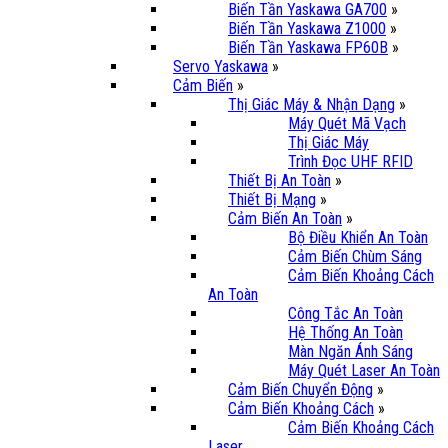
Biến Tần Yaskawa GA700
»
Biến Tần Yaskawa Z1000
»
Biến Tần Yaskawa FP60B
»
Servo Yaskawa
»
Cảm Biến
»
Thị Giác Máy & Nhận Dạng
»
Máy Quét Mã Vạch
Thị Giác Máy
Trình Đọc UHF RFID
Thiết Bị An Toàn
»
Thiết Bị Mạng
»
Cảm Biến An Toàn
»
Bộ Điều Khiển An Toàn
Cảm Biến Chùm Sáng
Cảm Biến Khoảng Cách
An Toàn
Công Tắc An Toàn
Hệ Thống An Toàn
Màn Ngăn Ánh Sáng
Máy Quét Laser An Toàn
Cảm Biến Chuyển Động
»
Cảm Biến Khoảng Cách
»
Cảm Biến Khoảng Cách
Laser