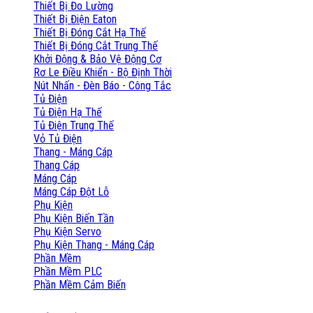
Thiết Bị Đo Lường
Thiết Bị Điện Eaton
Thiết Bị Đóng Cắt Hạ Thế
Thiết Bị Đóng Cắt Trung Thế
Khởi Động & Bảo Vệ Động Cơ
Rơ Le Điều Khiển - Bộ Định Thời
Nút Nhấn - Đèn Báo - Công Tắc
Tủ Điện
Tủ Điện Hạ Thế
Tủ Điện Trung Thế
Vỏ Tủ Điện
Thang - Máng Cáp
Thang Cáp
Máng Cáp
Máng Cáp Đột Lỗ
Phụ Kiện
Phụ Kiện Biến Tần
Phụ Kiện Servo
Phụ Kiện Thang - Máng Cáp
Phần Mềm
Phần Mềm PLC
Phần Mềm Cảm Biến