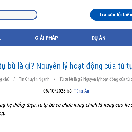
Tra cứu lỗi biế
U
GIẢI PHÁP
DỰ ÁN
tụ bù là gì? Nguyên lý hoạt động của tủ t
/
/
ng chủ
Tin Chuyên Ngành
Tủ tụ bù là gì? Nguyên lý hoạt động của tủ 
05/10/2023 bởi
Tăng Ân
ong hệ thống điện.Tủ tụ bù có chức năng chính là nâng cao hệ
ng.