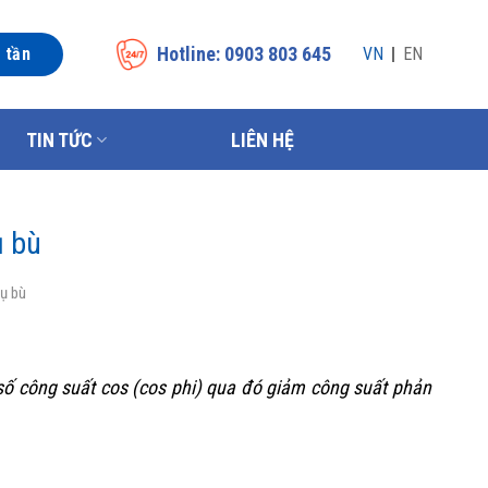
Hotline: 0903 803 645
n tần
VN
EN
TIN TỨC
LIÊN HỆ
ụ bù
tụ bù
 số công suất cos (cos phi) qua đó giảm công suất phản