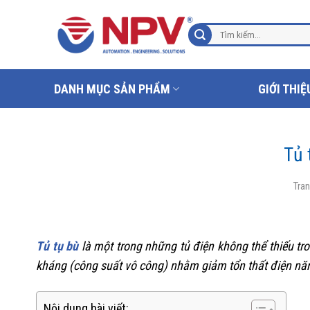
Chuyển
đến
Tìm
nội
kiếm:
dung
DANH MỤC SẢN PHẨM
GIỚI THIỆ
Tủ 
Tra
Tủ tụ bù
là một trong những tủ điện không thể thiếu tr
kháng (công suất vô công) nhằm giảm tổn thất điện nă
Nội dung bài viết: