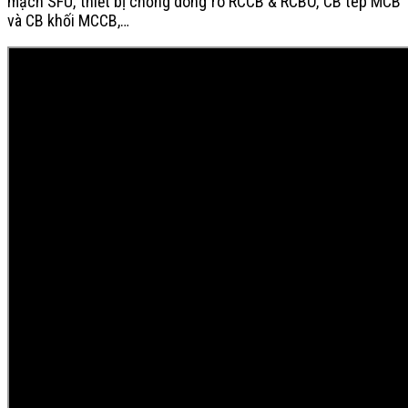
mạch SFU, thiết bị chống dòng rò RCCB & RCBO, CB tép MCB
và CB khối MCCB,…