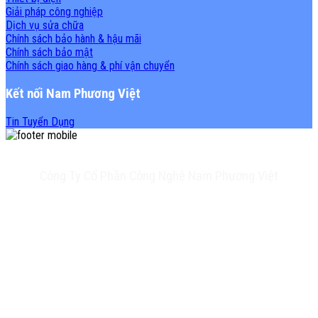
Giải pháp công nghiệp
Dịch vụ sửa chữa
Chính sách bảo hành & hậu mãi
Chính sách bảo mật
Chính sách giao hàng & phí vận chuyển
Kết nối Nam Phương Việt
Tin Tuyển Dụng
Công Ty Cổ Phần Công Nghệ Nam Phương Việt
Trụ sở chính: 20A Phan Chu Trinh, Tân Thành, Tân Phú, TP.HCM
VPĐD: Số 17 Ngõ 61, Đường K2, Cầu Diễm, Nam Từ Liêm, Hà Nội