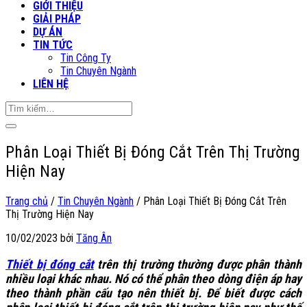
GIỚI THIỆU
GIẢI PHÁP
DỰ ÁN
TIN TỨC
Tin Công Ty
Tin Chuyên Ngành
LIÊN HỆ
Tìm
kiếm:
Phân Loại Thiết Bị Đóng Cắt Trên Thị Trường
Hiện Nay
Trang chủ
/
Tin Chuyên Ngành
/
Phân Loại Thiết Bị Đóng Cắt Trên
Thị Trường Hiện Nay
10/02/2023 bởi
Tăng Ân
Thiết bị đóng cắt
trên thị trường thường được phân thành
nhiều loại khác nhau. Nó có thể phân theo dòng điện áp hay
theo thành phần cấu tạo nên thiết bị. Để biết được cách