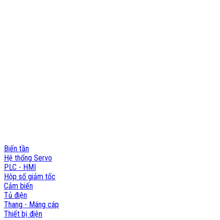
Nhà máy: 188 QL22, Ấp Tân Thới 3, Xã Tân Hiệp, Hóc Môn, TP.HCM
Hotline: 0903 803 645
Email: info@namphuongviet.vn
MST: 0310201404
Sản phẩm - Dịch vụ
Biến tần
Hệ thống Servo
PLC - HMI
Hộp số giảm tốc
Cảm biến
Tủ điện
Thang - Máng cáp
Thiết bị điện