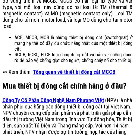
Bổ sung thêm về MCCB: MCCB có hai loại fix type và var
type, với mỗi loại này cũng có hai loại là: TM (thermal &
magnetic contact) và MO (magnetic contact only). Loại TM
dùng cho tải non_motor load, và loại MO dùng cho tải motor
load.
ACB, MCCB, MCB là những thiết bị đóng cắt (switchgear) ở
mạng hạ thế có đầy đủ chức năng nhất của một thiết bị đóng
cắt
RCCB, RCBO, ELCB loại dùng đóng cắt và bảo vệ chống dòng
rò để bảo vệ chống giật cho người, chống cháy nổ cho thiết bị
=> Xem thêm:
Tổng quan về thiết bị đóng cắt MCCB
Mua thiết bị đóng cắt chính hãng ở đâu?
Công Ty Cổ Phần Công Nghệ Nam Phương Việt
(NPV) là nhà
phân phối của hãng các dòng thiết bị đóng cắt tại Việt Nam.
NPV chuyên cung cấp sản phẩm và phát triển giải pháp dẫn
đầu thị trường Việt Nam trong lĩnh vực Tự động hóa, Thiết bị
điện, sản xuất Tủ Điện và Thang máng cáp. Với hơn 14 năm
phát triển, NPV nhận được sự tin tưởng, hợp tác của hàng