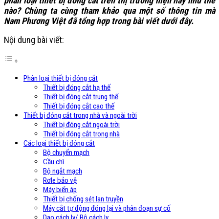
phân loại thiết bị đóng cắt trên thị trường hiện nay như thế
nào? Chùng ta cùng tham khảo qua một số thông tin mà
Nam Phương Việt đã tổng hợp trong bài viết dưới đây.
Nội dung bài viết:
Phân loại thiết bị đóng cắt
Thiết bị đóng cắt hạ thế
Thiết bị đóng cắt trung thế
Thiết bị đóng cắt cao thế
Thiết bị đóng cắt trong nhà và ngoài trời
Thiết bị đóng cắt ngoài trời
Thiết bị đóng cắt trong nhà
Các loại thiết bị đóng cắt
Bộ chuyển mạch
Cầu chì
Bộ ngắt mạch
Rơle bảo vệ
Máy biến áp
Thiết bị chống sét lan truyền
Máy cắt tự động đóng lại và phân đoạn sự cố
Dao cách ly/ Bộ cách ly