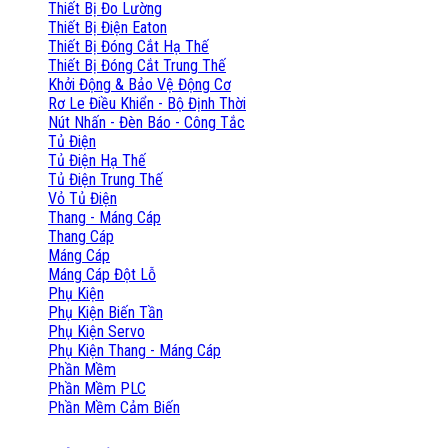
Thiết Bị Đo Lường
Thiết Bị Điện Eaton
Thiết Bị Đóng Cắt Hạ Thế
Thiết Bị Đóng Cắt Trung Thế
Khởi Động & Bảo Vệ Động Cơ
Rơ Le Điều Khiển - Bộ Định Thời
Nút Nhấn - Đèn Báo - Công Tắc
Tủ Điện
Tủ Điện Hạ Thế
Tủ Điện Trung Thế
Vỏ Tủ Điện
Thang - Máng Cáp
Thang Cáp
Máng Cáp
Máng Cáp Đột Lỗ
Phụ Kiện
Phụ Kiện Biến Tần
Phụ Kiện Servo
Phụ Kiện Thang - Máng Cáp
Phần Mềm
Phần Mềm PLC
Phần Mềm Cảm Biến