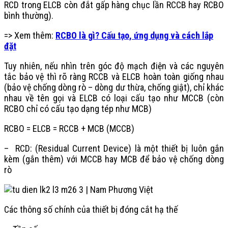
RCD trong ELCB còn đắt gấp hàng chục lần RCCB hay RCBO
bình thường).
=> Xem thêm:
RCBO là gì? Cấu tạo, ứng dụng và cách lắp
đặt
Tuy nhiên, nếu nhìn trên góc độ mạch điện và các nguyên
tắc bảo vệ thì rõ ràng RCCB và ELCB hoàn toàn giống nhau
(bảo vệ chống dòng rò – dòng dư thừa, chống giật), chỉ khác
nhau về tên gọi và ELCB có loại cấu tạo như MCCB (còn
RCBO chỉ có cấu tạo dạng tép như MCB)
RCBO = ELCB = RCCB + MCB (MCCB)
– RCD: (Residual Current Device) là một thiết bị luôn gắn
kèm (gắn thêm) với MCCB hay MCB để bảo vệ chống dòng
rò
Các thông số chính của thiết bị đóng cắt hạ thế