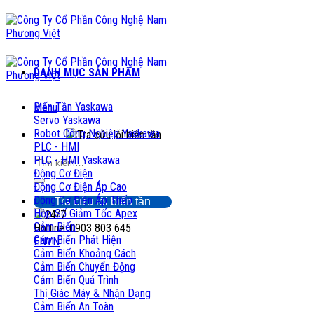
Chuyển
đến
nội
dung
DANH MỤC SẢN PHẨM
Biến Tần Yaskawa
Menu
Servo Yaskawa
Robot Công Nghiệp Yaskawa
PLC - HMI
PLC - HMI Yaskawa
Tìm
Động Cơ Điện
kiếm:
Động Cơ Điện Áp Cao
Động Cơ Điện Áp Thấp
Tra cứu lỗi biến tần
Hộp Số Giảm Tốc Apex
Cảm Biến
Hotline: 0903 803 645
Cảm Biến Phát Hiện
EN
VN
Cảm Biến Khoảng Cách
Cảm Biến Chuyển Động
Cảm Biến Quá Trình
Thị Giác Máy & Nhận Dạng
Cảm Biến An Toàn