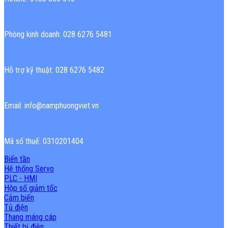
Phòng kinh doanh: 028 6276 5481
Hỗ trợ kỹ thuật: 028 6276 5482
Email: info@namphuongviet.vn
Mã số thuế: 0310201404
Biến tần
Hệ thống Servo
PLC - HMI
Hộp số giảm tốc
Cảm biến
Tủ điện
Thang máng cáp
Thiết bị điện