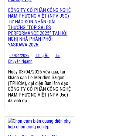
CÔNG TY CỔ PHẦN CÔNG NGHỆ
NAM PHƯƠNG VIỆT (NPV JSC)
TỰ HÀO ĐÓN NHẬN GIẢI
THƯỞNG “TOP SALES
PERFORMANCE 2025” TẠI HỘI
NGHỊ NHÀ PHÂN PHỐI
YASKAWA 2026
04/04/2026
Tăng Ân
Tin
Chuyên Ngành
Ngày 03/04/2026 vừa qua, tại
khách sạn Le Méridien Saigon
(TP.HCM), đại diện Ban lãnh đạo
CÔNG TY CỔ PHẦN CÔNG NGHỆ
NAM PHƯƠNG VIỆT (NPV Jsc)
đã vinh dự...