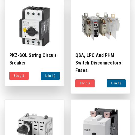
PKZ-SOL String Circuit
QSA, LPC And PHM
Breaker
Switch-Disconnectors
Fuses
Báo giá
Liên hệ
Báo giá
Liên hệ