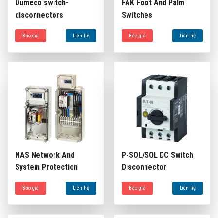
Dumeco switch-
FAK Foot And Palm
disconnectors
Switches
Báo giá
Liên hệ
Báo giá
Liên hệ
NAS Network And
P-SOL/SOL DC Switch
System Protection
Disconnector
Báo giá
Liên hệ
Báo giá
Liên hệ