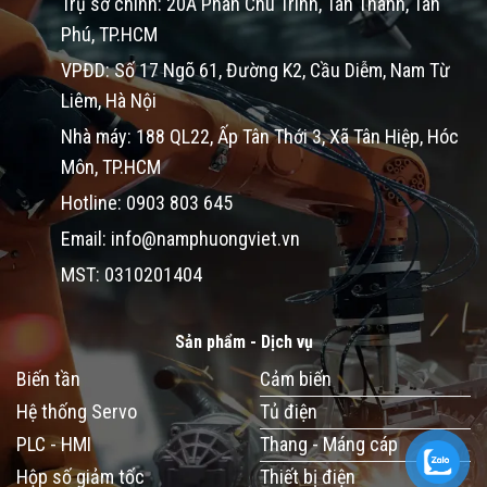
Trụ sở chính: 20A Phan Chu Trinh, Tân Thành, Tân
Phú, TP.HCM
VPĐD: Số 17 Ngõ 61, Đường K2, Cầu Diễm, Nam Từ
Liêm, Hà Nội
Nhà máy: 188 QL22, Ấp Tân Thới 3, Xã Tân Hiệp, Hóc
Môn, TP.HCM
Hotline: 0903 803 645
Email: info@namphuongviet.vn
MST: 0310201404
Sản phẩm - Dịch vụ
Biến tần
Cảm biến
Hệ thống Servo
Tủ điện
PLC - HMI
Thang - Máng cáp
Hộp số giảm tốc
Thiết bị điện