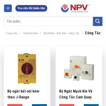
Chuyển
đến
nội
Tìm
dung
kiếm:
/
/
/
Công Tắc
Trang chủ
Thiết Bị Điện
Nút Nhấn - Đèn Báo - Công Tắc
Bộ ngắt kết nối kèm
Bộ Ngắt Mạch Kín Và
theo J-Range
Công Tắc Cam Quay