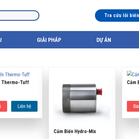
Tra cứu lỗi biế
U
GIẢI PHÁP
DỰ ÁN
 Thermo-Tuff
Cảm B
á
Liên hệ
Bá
Cảm Biến Hydro-Mix