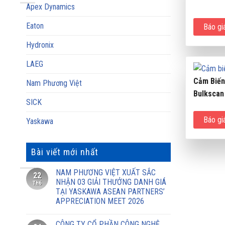
Apex Dynamics
Eaton
Báo gi
Hydronix
LAEG
Cảm Biến
Nam Phương Việt
Bulkscan
SICK
Báo gi
Yaskawa
Bài viết mới nhất
NAM PHƯƠNG VIỆT XUẤT SẮC
22
NHẬN 03 GIẢI THƯỞNG DANH GIÁ
Th6
TẠI YASKAWA ASEAN PARTNERS’
APPRECIATION MEET 2026
CÔNG TY CỔ PHẦN CÔNG NGHỆ