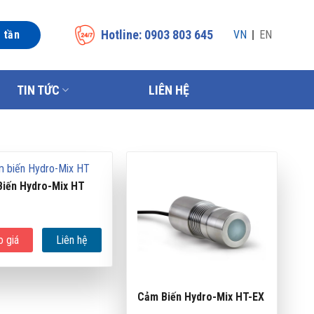
Hotline: 0903 803 645
n tần
VN
EN
TIN TỨC
LIÊN HỆ
iến Hydro-Mix HT
o giá
Liên hệ
Cảm Biến Hydro-Mix HT-EX