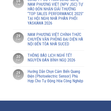
04
NAM PHƯƠNG VIỆT (NPV JSC) TỰ
Th4
HÀO ĐÓN NHẬN GIẢI THƯỞNG
“TOP SALES PERFORMANCE 2025”
TẠI HỘI NGHỊ NHÀ PHÂN PHỐI
YASKAWA 2026
NAM PHƯƠNG VIỆT CHÍNH THỨC
29
CHUYỂN VĂN PHÒNG ĐẠI DIỆN HÀ
Th3
NỘI ĐẾN TÒA NHÀ SUCED
THÔNG BÁO LỊCH NGHỈ TẾT
30
NGUYÊN ĐÁN BÍNH NGỌ 2026
Th1
Hướng Dẫn Chọn Cảm Biến Quang
29
Điện (Photoelectric Sensor) Phù
Th1
Hợp Cho Tự Động Hóa Công Nghiệp