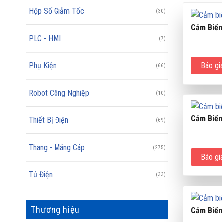
Hộp Số Giảm Tốc
(30)
Cảm Biến
PLC - HMI
(7)
Báo gi
Phụ Kiện
(66)
Robot Công Nghiệp
(10)
Cảm Biến
Thiết Bị Điện
(69)
Thang - Máng Cáp
(275)
Báo gi
Tủ Điện
(33)
Thương hiệu
Cảm Biến