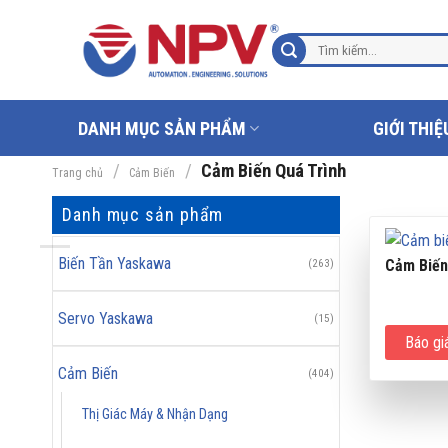
Chuyển
đến
Tìm
nội
kiếm:
dung
DANH MỤC SẢN PHẨM
GIỚI THIỆ
/
/
Cảm Biến Quá Trình
Trang chủ
Cảm Biến
Danh mục sản phẩm
Biến Tần Yaskawa
Cảm Biến
(263)
Servo Yaskawa
(15)
Báo gi
Cảm Biến
(404)
Thị Giác Máy & Nhận Dạng