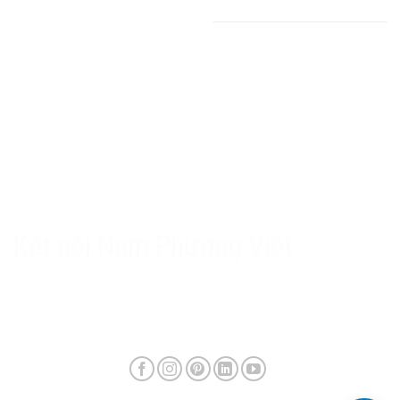
PLC - HMI
Thang - Máng cáp
Hộp số giảm tốc
Thiết bị điện
Chính sách Nam Phương Việt
Chính sách bảo hành & hậu mãi
Chính sách bảo mật
Phương thức giao hàng & phí vận chuyển
Kết nối Nam Phương Việt