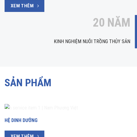
XEM THÊM
20 NĂM
KINH NGHIỆM NUÔI TRỒNG THỦY SẢN
SẢN PHẨM
HỆ DINH DƯỠNG
XEM THÊM