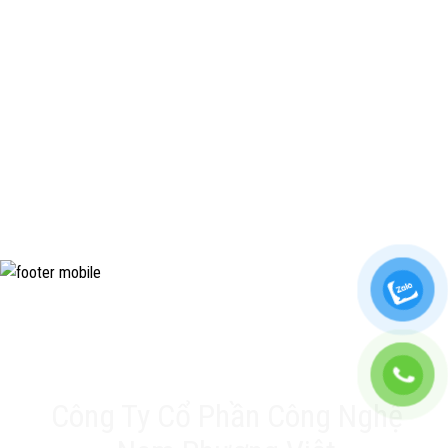
Hãy liên hệ ngay với chúng tôi!
Hotline: 0929 98 79 79 (Zalo/Phone)
Cùng Bio Tonic kiến tạo những mùa vụ
thành công!
Công Ty Cổ Phần Công Nghệ