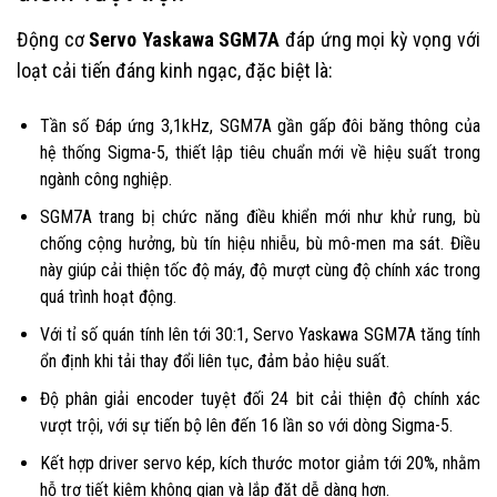
Động cơ
Servo Yaskawa SGM7A
đáp ứng mọi kỳ vọng với
loạt cải tiến đáng kinh ngạc, đặc biệt là:
Tần số Đáp ứng 3,1kHz, SGM7A gần gấp đôi băng thông của
hệ thống Sigma-5, thiết lập tiêu chuẩn mới về hiệu suất trong
ngành công nghiệp.
SGM7A trang bị chức năng điều khiển mới như khử rung, bù
chống cộng hưởng, bù tín hiệu nhiễu, bù mô-men ma sát. Điều
này giúp cải thiện tốc độ máy, độ mượt cùng độ chính xác trong
quá trình hoạt động.
Với tỉ số quán tính lên tới 30:1, Servo Yaskawa SGM7A tăng tính
ổn định khi tải thay đổi liên tục, đảm bảo hiệu suất.
Độ phân giải encoder tuyệt đối 24 bit cải thiện độ chính xác
vượt trội, với sự tiến bộ lên đến 16 lần so với dòng Sigma-5.
Kết hợp driver servo kép, kích thước motor giảm tới 20%, nhằm
hỗ trợ tiết kiệm không gian và lắp đặt dễ dàng hơn.