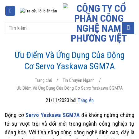
Chuyển
đến
nội
Tìm
dung
kiếm:
Ưu Điểm Và Ứng Dụng Của Động
Cơ Servo Yaskawa SGM7A
/
/
Trang chủ
Tin Chuyên Ngành
Ưu Điểm Và Ứng Dụng Của Động Cơ Servo Yaskawa SGM7A
21/11/2023 bởi
Tăng Ân
Động cơ
Servo Yaskawa SGM7A
đã không ngừng chứng
tỏ sự vượt trội và đổi mới trong ngành công nghiệp tự
động hóa. Với tính năng cùng công nghệ đỉnh cao, đây là