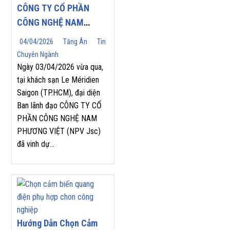
CÔNG TY CỔ PHẦN
CÔNG NGHỆ NAM
PHƯƠNG VIỆT (NPV
04/04/2026
Tăng Ân
Tin
JSC) TỰ HÀO ĐÓN
Chuyên Ngành
NHẬN GIẢI THƯỞNG
Ngày 03/04/2026 vừa qua,
“TOP SALES
tại khách sạn Le Méridien
Saigon (TP.HCM), đại diện
PERFORMANCE 2025”
Ban lãnh đạo CÔNG TY CỔ
TẠI HỘI NGHỊ NHÀ
PHẦN CÔNG NGHỆ NAM
PHÂN PHỐI YASKAWA
PHƯƠNG VIỆT (NPV Jsc)
2026
đã vinh dự...
Hướng Dẫn Chọn Cảm