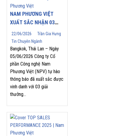
NAM PHƯƠNG VIỆT
XUẤT SẮC NHẬN 03
GIẢI THƯỞNG DANH
22/06/2026
Trần Gia Hưng
GIÁ TẠI YASKAWA
Tin Chuyên Ngành
ASEAN PARTNERS’
Bangkok, Thái Lan – Ngày
APPRECIATION MEET
05/06/2026 Công ty Cổ
phần Công nghệ Nam
2026
Phương Việt (NPV) tự hào
thông báo đã xuất sắc được
vinh danh với 03 giải
thưởng...