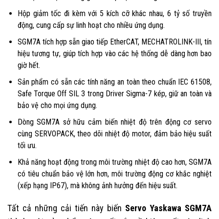
Hộp giảm tốc đi kèm với 5 kích cỡ khác nhau, 6 tỷ số truyền
động, cung cấp sự linh hoạt cho nhiều ứng dụng.
SGM7A tích hợp sẵn giao tiếp EtherCAT, MECHATROLINK-III, tín
hiệu tương tự, giúp tích hợp vào các hệ thống dễ dàng hơn bao
giờ hết.
Sản phẩm có sẵn các tính năng an toàn theo chuẩn IEC 61508,
Safe Torque Off SIL 3 trong Driver Sigma-7 kép, giữ an toàn và
bảo vệ cho mọi ứng dụng.
Dòng SGM7A sở hữu cảm biến nhiệt độ trên động cơ servo
cùng SERVOPACK, theo dõi nhiệt độ motor, đảm bảo hiệu suất
tối ưu.
Khả năng hoạt động trong môi trường nhiệt độ cao hơn, SGM7A
có tiêu chuẩn bảo vệ lớn hơn, môi trường động cơ khắc nghiệt
(xếp hạng IP67), mà không ảnh hưởng đến hiệu suất.
Tất cả những cải tiến này biến
Servo Yaskawa SGM7A