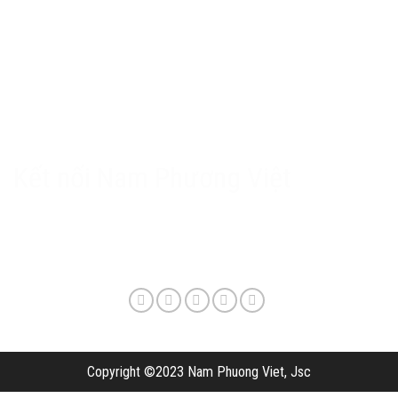
Chính sách Nam Phương Việt
Chính sách bảo hành & hậu mãi
Chính sách bảo mật
Phương thức giao hàng & phí vận chuyển
Kết nối Nam Phương Việt
Copyright ©2023 Nam Phuong Viet, Jsc