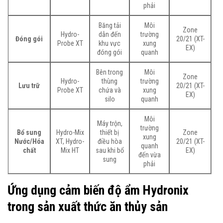
phải
Băng tải
Môi
Zone
Hydro-
dẫn đến
trường
Đóng gói
20/21 (XT-
Probe XT
khu vực
xung
EX)
đóng gói
quanh
Bên trong
Môi
Zone
Hydro-
thùng
trường
Lưu trữ
20/21 (XT-
Probe XT
chứa và
xung
EX)
silo
quanh
Môi
Máy trộn,
trường
Bổ sung
Hydro-Mix
thiết bị
Zone
xung
Nước/Hóa
XT, Hydro-
điều hòa
20/21 (XT-
quanh
chất
Mix HT
sau khi bổ
EX)
đến vừa
sung
phải
Ứng dụng cảm biến độ ẩm Hydronix
trong sản xuất thức ăn thủy sản