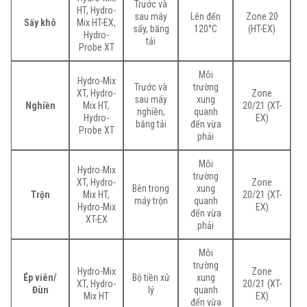
Trước và
HT, Hydro-
sau máy
Lên đến
Zone 20
Sấy khô
Mix HT-EX,
sấy, băng
120°C
(HT-EX)
Hydro-
tải
Probe XT
Môi
Hydro-Mix
Trước và
trường
XT, Hydro-
Zone
sau máy
xung
Nghiền
Mix HT,
20/21 (XT-
nghiền,
quanh
Hydro-
EX)
băng tải
đến vừa
Probe XT
phải
Môi
Hydro-Mix
trường
XT, Hydro-
Zone
Bên trong
xung
Trộn
Mix HT,
20/21 (XT-
máy trộn
quanh
Hydro-Mix
EX)
đến vừa
XT-EX
phải
Môi
trường
Hydro-Mix
Zone
Ép viên/
Bộ tiền xử
xung
XT, Hydro-
20/21 (XT-
Đùn
lý
quanh
Mix HT
EX)
đến vừa