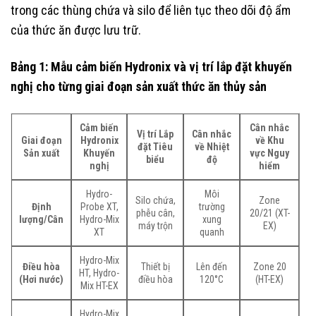
trong các thùng chứa và silo để liên tục theo dõi độ ẩm
của thức ăn được lưu trữ.
Bảng 1: Mẫu cảm biến Hydronix và vị trí lắp đặt khuyến
nghị cho từng giai đoạn sản xuất thức ăn thủy sản
Cảm biến
Cân nhắc
Vị trí Lắp
Cân nhắc
Giai đoạn
Hydronix
về Khu
đặt Tiêu
về Nhiệt
Sản xuất
Khuyến
vực Nguy
biểu
độ
nghị
hiểm
Hydro-
Môi
Silo chứa,
Zone
Định
Probe XT,
trường
phễu cân,
20/21 (XT-
lượng/Cân
Hydro-Mix
xung
máy trộn
EX)
XT
quanh
Hydro-Mix
Điều hòa
Thiết bị
Lên đến
Zone 20
HT, Hydro-
(Hơi nước)
điều hòa
120°C
(HT-EX)
Mix HT-EX
Hydro-Mix