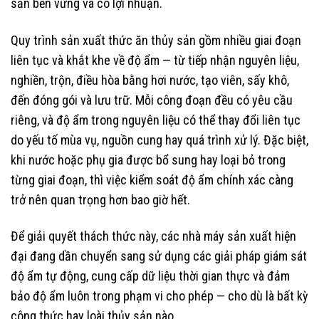
sản bền vững và có lợi nhuận.
Quy trình sản xuất thức ăn thủy sản gồm nhiều giai đoạn
liên tục và khắt khe về độ ẩm — từ tiếp nhận nguyên liệu,
nghiền, trộn, điều hòa bằng hơi nước, tạo viên, sấy khô,
đến đóng gói và lưu trữ. Mỗi công đoạn đều có yêu cầu
riêng, và độ ẩm trong nguyên liệu có thể thay đổi liên tục
do yếu tố mùa vụ, nguồn cung hay quá trình xử lý. Đặc biệt,
khi nước hoặc phụ gia được bổ sung hay loại bỏ trong
từng giai đoạn, thì việc kiểm soát độ ẩm chính xác càng
trở nên quan trọng hơn bao giờ hết.
Để giải quyết thách thức này, các nhà máy sản xuất hiện
đại đang dần chuyển sang sử dụng các giải pháp giám sát
độ ẩm tự động, cung cấp dữ liệu thời gian thực và đảm
bảo độ ẩm luôn trong phạm vi cho phép — cho dù là bất kỳ
công thức hay loài thủy sản nào.