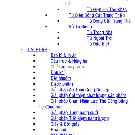
Thế
Tủ Điện Hạ Thế Khác
Tủ Điện Đóng Cắt Trung Thế
»
Tủ Đóng Cắt Trung Thế
Vỏ Tủ Điện
»
Tủ Trong Nhà
Tủ Ngoài Trời
Tủ Đặc Biệt
GIẢI PHÁP
»
Bao bì & In ấn
Cẩu trục & Nâng hạ
Chế tạo máy móc
Dầu khí
Dệt nhuộm
Dược phẩm
Giải pháp An Toàn Công Nghiệp
Giải pháp Cải thiện chất lượng sản phẩm
Giải pháp Giảm Nhân Lực Thủ Công bằng
Tự động hóa
Giải pháp Tăng năng suất
Giải pháp Tiết kiệm năng lượng
Giấy & Bột giấy
Hóa chất