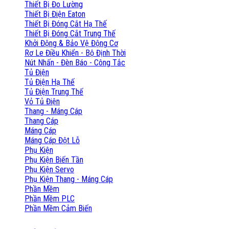
Thiết Bị Đo Lường
Thiết Bị Điện Eaton
Thiết Bị Đóng Cắt Hạ Thế
Thiết Bị Đóng Cắt Trung Thế
Khởi Động & Bảo Vệ Động Cơ
Rơ Le Điều Khiển - Bộ Định Thời
Nút Nhấn - Đèn Báo - Công Tắc
Tủ Điện
Tủ Điện Hạ Thế
Tủ Điện Trung Thế
Vỏ Tủ Điện
Thang - Máng Cáp
Thang Cáp
Máng Cáp
Máng Cáp Đột Lỗ
Phụ Kiện
Phụ Kiện Biến Tần
Phụ Kiện Servo
Phụ Kiện Thang - Máng Cáp
Phần Mềm
Phần Mềm PLC
Phần Mềm Cảm Biến