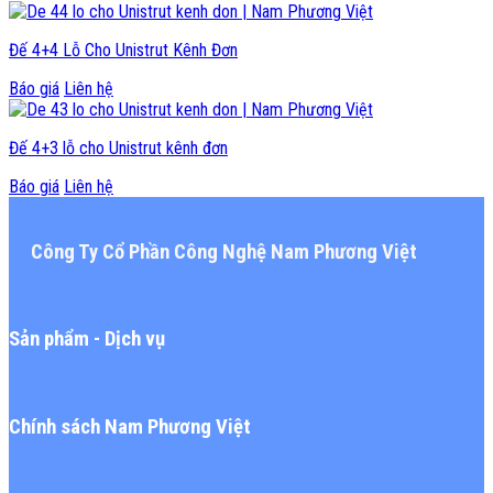
Đế 4+4 Lỗ Cho Unistrut Kênh Đơn
Báo giá
Liên hệ
Đế 4+3 lỗ cho Unistrut kênh đơn
Báo giá
Liên hệ
Công Ty Cổ Phần Công Nghệ Nam Phương Việt
Sản phẩm - Dịch vụ
Chính sách Nam Phương Việt