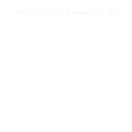
Công Ty Cổ Phần Công Nghệ Nam Phương Việt
Trụ sở chính: 20A Phan Chu Trinh, Tân Thành, Tân Phú, TP.HCM
VPĐD: Số 17 Ngõ 61, Đường K2, Cầu Diễm, Nam Từ Liêm, Hà Nội
Nhà máy: 188 QL22, Ấp Tân Thới 3, Xã Tân Hiệp, Hóc Môn, TP.HCM
Hotline: 0903 803 645
Email: info@namphuongviet.vn