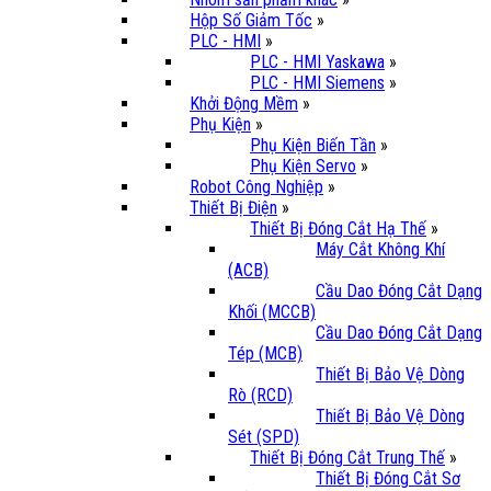
Hộp Số Giảm Tốc
»
PLC - HMI
»
PLC - HMI Yaskawa
»
PLC - HMI Siemens
»
Khởi Động Mềm
»
Phụ Kiện
»
Phụ Kiện Biến Tần
»
Phụ Kiện Servo
»
Robot Công Nghiệp
»
Thiết Bị Điện
»
Thiết Bị Đóng Cắt Hạ Thế
»
Máy Cắt Không Khí
(ACB)
Cầu Dao Đóng Cắt Dạng
Khối (MCCB)
Cầu Dao Đóng Cắt Dạng
Tép (MCB)
Thiết Bị Bảo Vệ Dòng
Rò (RCD)
Thiết Bị Bảo Vệ Dòng
Sét (SPD)
Thiết Bị Đóng Cắt Trung Thế
»
Thiết Bị Đóng Cắt Sơ