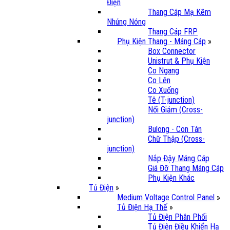
Điện
Thang Cáp Mạ Kẽm
Nhúng Nóng
Thang Cáp FRP
Phụ Kiện Thang - Máng Cáp
»
Box Connector
Unistrut & Phụ Kiện
Co Ngang
Co Lên
Co Xuống
Tê (T-junction)
Nối Giảm (Cross-
junction)
Bulong - Con Tán
Chữ Thập (Cross-
junction)
Nắp Đậy Máng Cáp
Giá Đỡ Thang Máng Cáp
Phụ Kiện Khác
Tủ Điện
»
Medium Voltage Control Panel
»
Tủ Điện Hạ Thế
»
Tủ Điện Phân Phối
Tủ Điện Điều Khiển Hạ