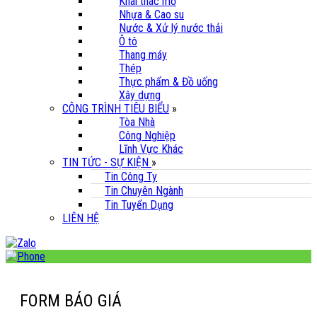
Khai thác mỏ
Nhựa & Cao su
Nước & Xử lý nước thải
Ô tô
Thang máy
Thép
Thực phẩm & Đồ uống
Xây dựng
CÔNG TRÌNH TIÊU BIỂU
»
Tòa Nhà
Công Nghiệp
Lĩnh Vực Khác
TIN TỨC - SỰ KIỆN
»
Tin Công Ty
Tin Chuyên Ngành
Tin Tuyển Dụng
LIÊN HỆ
FORM BÁO GIÁ