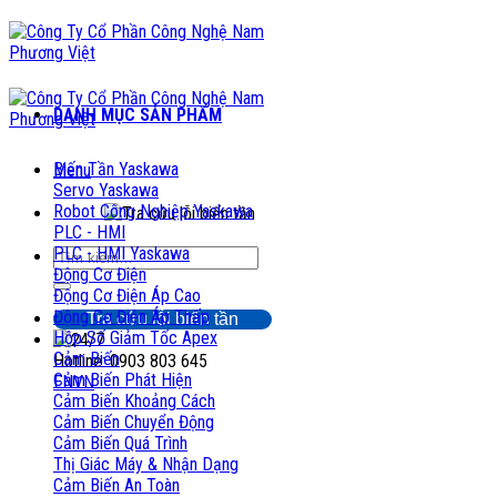
Chuyển
đến
nội
dung
DANH MỤC SẢN PHẨM
Biến Tần Yaskawa
Menu
Servo Yaskawa
Robot Công Nghiệp Yaskawa
PLC - HMI
PLC - HMI Yaskawa
Tìm
Động Cơ Điện
kiếm:
Động Cơ Điện Áp Cao
Động Cơ Điện Áp Thấp
Tra cứu lỗi biến tần
Hộp Số Giảm Tốc Apex
Cảm Biến
Hotline: 0903 803 645
Cảm Biến Phát Hiện
EN
VN
Cảm Biến Khoảng Cách
Cảm Biến Chuyển Động
Cảm Biến Quá Trình
Thị Giác Máy & Nhận Dạng
Cảm Biến An Toàn