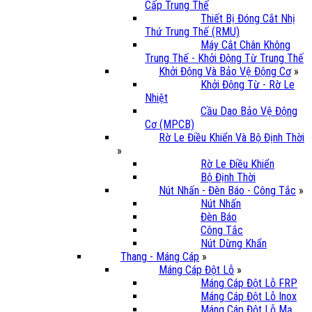
Cấp Trung Thế
Thiết Bị Đóng Cắt Nhị
Thứ Trung Thế (RMU)
Máy Cắt Chân Không
Trung Thế - Khởi Động Từ Trung Thế
Khởi Động Và Bảo Vệ Động Cơ
»
Khởi Động Từ - Rờ Le
Nhiệt
Cầu Dao Bảo Vệ Động
Cơ (MPCB)
Rờ Le Điều Khiển Và Bộ Định Thời
»
Rờ Le Điều Khiển
Bộ Định Thời
Nút Nhấn - Đèn Báo - Công Tắc
»
Nút Nhấn
Đèn Báo
Công Tắc
Nút Dừng Khẩn
Thang - Máng Cáp
»
Máng Cáp Đột Lỗ
»
Máng Cáp Đột Lỗ FRP
Máng Cáp Đột Lỗ Inox
Máng Cáp Đột Lỗ Mạ