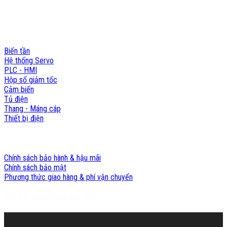
MST: 0310201404
Sản phẩm - Dịch vụ
Biến tần
Hệ thống Servo
PLC - HMI
Hộp số giảm tốc
Cảm biến
Tủ điện
Thang - Máng cáp
Thiết bị điện
Chính sách Nam Phương Việt
Chính sách bảo hành & hậu mãi
Chính sách bảo mật
Phương thức giao hàng & phí vận chuyển
Kết nối Nam Phương Việt