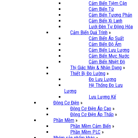
Cảm Biến Tiệm Cận
Cảm Biến Từ
Cảm Biến Tương Phản
Cảm Biến Xi Lanh
Lưới Đèn Tự Động Hóa
Cảm Biến Quá Trình
»
Cảm Biến Áp Suất
Cảm Biến Độ Ẩm
Cảm Biến Lưu Lượng
Cảm Biến Mực Nước
Cảm Biến Nhiệt Độ
Thị Giác Máy & Nhận Dạng
»
Thiết Bị Đo Lường
»
Đo Lưu Lượng
Hệ Thống Đo Lưu
Lượng
Lưu Lượng Kế
Động Cơ Điện
»
Động Cơ Điện Áp Cao
»
Động Cơ Điện Áp Thấp
»
Phần Mềm
»
Phần Mềm Cảm Biến
»
Phần Mềm PLC
»
Nhóm sản phẩm khác
»